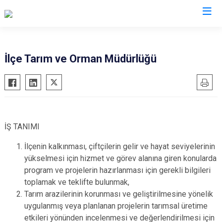
Bursa
İlçe Tarım ve Orman Müdürlüğü
Büyükorhan
Mustafakemalpaşa
Gemlik
Mudanya
Gürsu
Nilüfer
Harmancık
Orhaneli
İŞ TANIMI
İnegöl
Orhangazi
İlçenin kalkınması, çiftçilerin gelir ve hayat seviyelerinin
İznik
Osmangazi
yükselmesi için hizmet ve görev alanına giren konularda
Karacabey
program ve projelerin hazırlanması için gerekli bilgileri
Yenişehir
toplamak ve teklifte bulunmak,
Keles
Yıldırım
Tarım arazilerinin korunması ve geliştirilmesine yönelik
Kestel
uygulanmış veya planlanan projelerin tarımsal üretime
etkileri yönünden incelenmesi ve değerlendirilmesi için