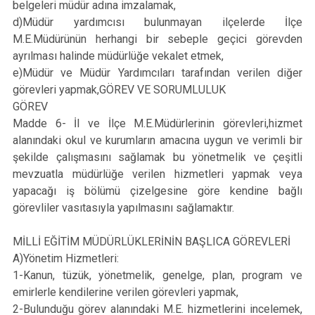
belgeleri müdür adına imzalamak,
d)Müdür yardımcısı bulunmayan ilçelerde İlçe
M.E.Müdürünün herhangi bir sebeple geçici görevden
ayrılması halinde müdürlüğe vekalet etmek,
e)Müdür ve Müdür Yardımcıları tarafından verilen diğer
görevleri yapmak,GÖREV VE SORUMLULUK
GÖREV
Madde 6- İl ve İlçe M.E.Müdürlerinin görevleri,hizmet
alanındaki okul ve kurumların amacına uygun ve verimli bir
şekilde çalışmasını sağlamak bu yönetmelik ve çeşitli
mevzuatla müdürlüğe verilen hizmetleri yapmak veya
yapacağı iş bölümü çizelgesine göre kendine bağlı
görevliler vasıtasıyla yapılmasını sağlamaktır.
MİLLİ EĞİTİM MÜDÜRLÜKLERİNİN BAŞLICA GÖREVLERİ
A)Yönetim Hizmetleri:
1-Kanun, tüzük, yönetmelik, genelge, plan, program ve
emirlerle kendilerine verilen görevleri yapmak,
2-Bulunduğu görev alanındaki M.E. hizmetlerini incelemek,