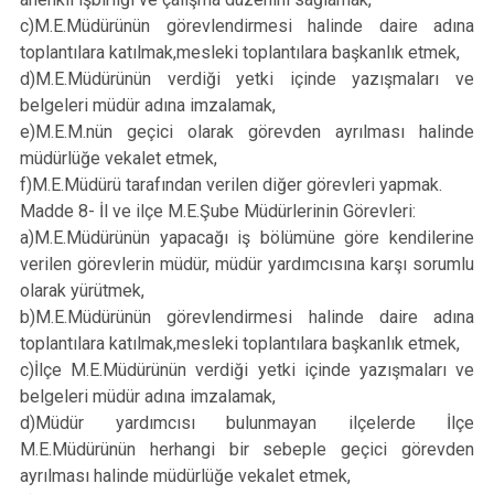
c)M.E.Müdürünün görevlendirmesi halinde daire adına
toplantılara katılmak,mesleki toplantılara başkanlık etmek,
d)M.E.Müdürünün verdiği yetki içinde yazışmaları ve
belgeleri müdür adına imzalamak,
e)M.E.M.nün geçici olarak görevden ayrılması halinde
müdürlüğe vekalet etmek,
f)M.E.Müdürü tarafından verilen diğer görevleri yapmak.
Madde 8- İl ve ilçe M.E.Şube Müdürlerinin Görevleri:
a)M.E.Müdürünün yapacağı iş bölümüne göre kendilerine
verilen görevlerin müdür, müdür yardımcısına karşı sorumlu
olarak yürütmek,
b)M.E.Müdürünün görevlendirmesi halinde daire adına
toplantılara katılmak,mesleki toplantılara başkanlık etmek,
c)İlçe M.E.Müdürünün verdiği yetki içinde yazışmaları ve
belgeleri müdür adına imzalamak,
d)Müdür yardımcısı bulunmayan ilçelerde İlçe
M.E.Müdürünün herhangi bir sebeple geçici görevden
ayrılması halinde müdürlüğe vekalet etmek,