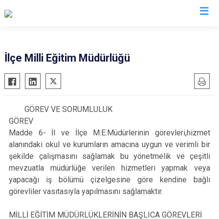
Bursa
İlçe Milli Eğitim Müdürlüğü
Büyükorhan
Mustafakemalpaşa
Gemlik
Mudanya
Gürsu
Nilüfer
GÖREV VE SORUMLULUK
GÖREV
Harmancık
Orhaneli
Madde 6- İl ve İlçe M.E.Müdürlerinin görevleri,hizmet
İnegöl
Orhangazi
alanındaki okul ve kurumların amacına uygun ve verimli bir
İznik
Osmangazi
şekilde çalışmasını sağlamak bu yönetmelik ve çeşitli
Karacabey
mevzuatla müdürlüğe verilen hizmetleri yapmak veya
Yenişehir
yapacağı iş bölümü çizelgesine göre kendine bağlı
Keles
Yıldırım
görevliler vasıtasıyla yapılmasını sağlamaktır.
Kestel
MİLLİ EĞİTİM MÜDÜRLÜKLERİNİN BAŞLICA GÖREVLERİ