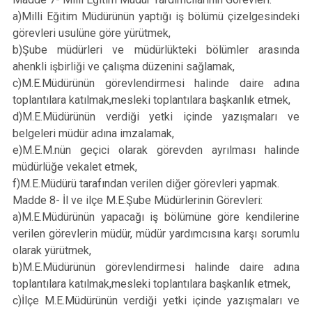
a)Milli Eğitim Müdürünün yaptığı iş bölümü çizelgesindeki
görevleri usulüne göre yürütmek,
b)Şube müdürleri ve müdürlükteki bölümler arasında
ahenkli işbirliği ve çalışma düzenini sağlamak,
c)M.E.Müdürünün görevlendirmesi halinde daire adına
toplantılara katılmak,mesleki toplantılara başkanlık etmek,
d)M.E.Müdürünün verdiği yetki içinde yazışmaları ve
belgeleri müdür adına imzalamak,
e)M.E.M.nün geçici olarak görevden ayrılması halinde
müdürlüğe vekalet etmek,
f)M.E.Müdürü tarafından verilen diğer görevleri yapmak.
Madde 8- İl ve ilçe M.E.Şube Müdürlerinin Görevleri:
a)M.E.Müdürünün yapacağı iş bölümüne göre kendilerine
verilen görevlerin müdür, müdür yardımcısına karşı sorumlu
olarak yürütmek,
b)M.E.Müdürünün görevlendirmesi halinde daire adına
toplantılara katılmak,mesleki toplantılara başkanlık etmek,
c)İlçe M.E.Müdürünün verdiği yetki içinde yazışmaları ve