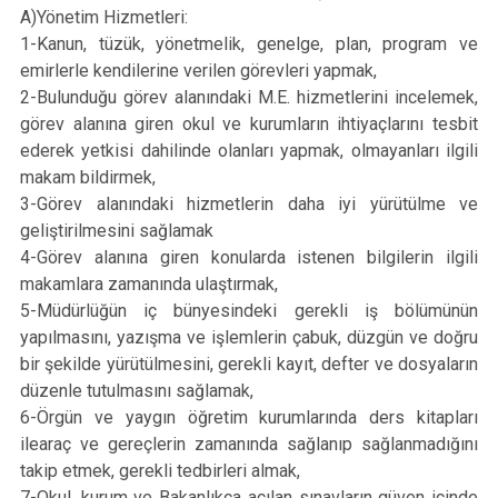
A)Yönetim Hizmetleri:
1-Kanun, tüzük, yönetmelik, genelge, plan, program ve
emirlerle kendilerine verilen görevleri yapmak,
2-Bulunduğu görev alanındaki M.E. hizmetlerini incelemek,
görev alanına giren okul ve kurumların ihtiyaçlarını tesbit
ederek yetkisi dahilinde olanları yapmak, olmayanları ilgili
makam bildirmek,
3-Görev alanındaki hizmetlerin daha iyi yürütülme ve
geliştirilmesini sağlamak
4-Görev alanına giren konularda istenen bilgilerin ilgili
makamlara zamanında ulaştırmak,
5-Müdürlüğün iç bünyesindeki gerekli iş bölümünün
yapılmasını, yazışma ve işlemlerin çabuk, düzgün ve doğru
bir şekilde yürütülmesini, gerekli kayıt, defter ve dosyaların
düzenle tutulmasını sağlamak,
6-Örgün ve yaygın öğretim kurumlarında ders kitapları
ilearaç ve gereçlerin zamanında sağlanıp sağlanmadığını
takip etmek, gerekli tedbirleri almak,
7-Okul, kurum ve Bakanlıkça açılan sınavların güven içinde