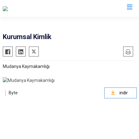
Bursa
Kurumsal Kimlik
Büyükorhan
Mustafakemalpaşa
Gemlik
Mudanya
Mudanya Kaymakamlığı
Gürsu
Nilüfer
Harmancık
Orhaneli
İnegöl
Orhangazi
Byte
indir
İznik
Osmangazi
Karacabey
Yenişehir
Keles
Yıldırım
Kestel