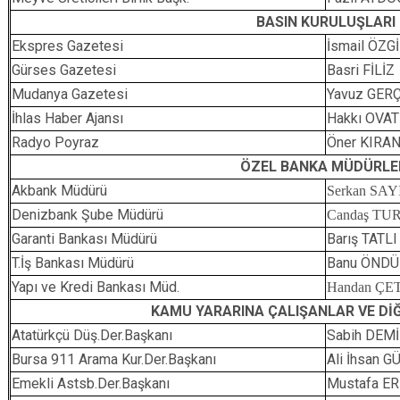
BASIN KURULUŞLARI
Ekspres Gazetesi
İsmail ÖZG
Gürses Gazetesi
Basri FİLİZ
Mudanya Gazetesi
Yavuz GER
İhlas Haber Ajansı
Hakkı OVA
Radyo Poyraz
Öner KIRA
ÖZEL BANKA MÜDÜRLE
Akbank Müdürü
Serkan SAY
Denizbank Şube Müdürü
Candaş TU
Garanti Bankası Müdürü
Barış TATLI
T.İş Bankası Müdürü
Banu ÖNDÜ
Yapı ve Kredi Bankası Müd.
Handan ÇE
KAMU YARARINA ÇALIŞANLAR VE Dİ
Atatürkçü Düş.Der.Başkanı
Sabih DEM
Bursa 911 Arama Kur.Der.Başkanı
Ali İhsan 
Emekli Astsb.Der.Başkanı
Mustafa E