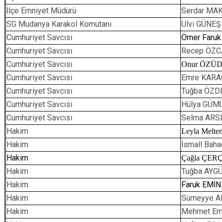
İlçe Emniyet Müdürü
Serdar MAK
SG Mudanya Karakol Komutanı
Ulvi GÜNEŞ
Cumhuriyet Savcısı
Ömer Faru
Cumhuriyet Savcısı
Recep ÖZ
Cumhuriyet Savcısı
Onur ÖZÜ
Cumhuriyet Savcısı
Emre KAR
Cumhuriyet Savcısı
Tuğba ÖZD
Cumhuriyet Savcısı
Hülya GÜM
Cumhuriyet Savcısı
Selma ARS
Hakim
Leyla Mel
Hakim
İsmall Bah
Hakim
Çağla ÇER
Hakim
Tuğba A
Hakim
Faruk EMİN
Hakim
Sümeyye A
Hakim
Mehmet Em