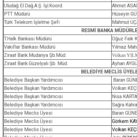
Uludağ El.Dağ.A.Ş. İşl.Koord.
Ahmet ASA
PTT Müdürü
Hüseyin G
Türk Telekom İşletme Şefi
Mahmut UÇ
RESMİ BANKA MÜDÜRLE
T.Halk Bankası Müdürü
Oğuz Faik
Vakıflar Bankası Müdürü
Yılmaz Ma
Ziraat Bank.Mudanya Şb.Müd.
Volkan YI
Ziraat Bank.Güzelyalı Şb. Müd.
Ayhan AYG
BELEDİYE MECLİS ÜYEL
Belediye Başkan Yardımcısı
Baran 
Belediye Başkan Yardımcısı
Volkan KEÇ
Belediye Başkan Yardımcısı
Nisa KART
Belediye Başkan Yardımcısı
Sağra Kahr
Belediye Meclis Üyesi
Baran GÜN
Belediye Meclis Üyesi
Görkem KA
Belediye Meclis Üyesi
Volkan KEÇ