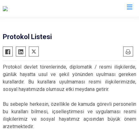
Bursa
Protokol Listesi
Büyükorhan
Mustafakemalpaşa
Gemlik
Mudanya
Protokol devlet törenlerinde, diplomatik / resmi ilişkilerde,
Gürsu
Nilüfer
günlük hayatta usul ve şekil yönünden uyulması gereken
Harmancık
Orhaneli
kurallardır. Bu kurallara uyulmaması resmi ilişkilerimizde,
İnegöl
Orhangazi
sosyal hayatımızda olumsuz etki meydana getirir.
İznik
Osmangazi
Bu sebeple herkesin, özellikle de kamuda görevli personelin
Karacabey
Yenişehir
bu kuralları bilmesi, içselleştirmesi ve uygulaması resmi
Keles
Yıldırım
ilişkilerimiz ve sosyal hayatımız açısından büyük önem
Kestel
arzetmektedir.