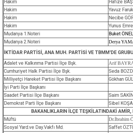
Hakim
Hafize BA
Hakim
Yavuz Faru
Hakim
Necibe 
Hakim
Yunus Emr
Mudanya 1.Noteri
Buket ÖNE
Mudanya 2.Noteri
Derya YA
İKTİDAR PARTİSİ, ANA MUH. PARTİSİ VE TBMM'DE GRUBU
Adalet ve Kalkınma Partisi İlçe Bşk.
Arif BAYR
Cumhuriyet Halk Partisi İlçe Bşk.
Seda BOZ
Milliyetçi Hareket Partisi İlçe Başkanı
Gökhan GÜ
İyi Parti İlçe Başkanı
Saadet Partisi İlçe Başkanı
Saim SAKİ
Demokrat Parti İlçe Başkanı
Sibel KOŞ
BAKANLIKLARIN İLÇE TEŞKİLATINDAKİ AMİR
Müftü
Dr.İbrahim
Sosyal Yard.ve Day.Vakfı Md.
Saffet ÖZ