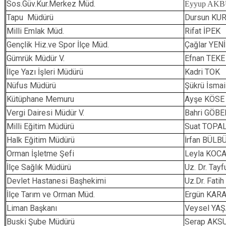
Sos.Güv.Kur.Merkez Müd.
Eyyup AK
Tapu Müdürü
Dursun KU
Milli Emlak Müd.
Rifat İPEK
Gençlik Hiz.ve Spor İlçe Müd.
Çağlar YENİ
Gümrük Müdür V.
Efnan TEKE
İlçe Yazı İşleri Müdürü
Kadri TOK
Nüfus Müdürü
Şükrü İsma
Kütüphane Memuru
Ayşe KÖSE
Vergi Dairesi Müdür V.
Bahri GÖBE
Milli Eğitim Müdürü
Suat TOPA
Halk Eğitim Müdürü
İrfan BÜLB
Orman İşletme Şefi
Leyla KOC
İlçe Sağlık Müdürü
Uz. Dr. Tay
Devlet Hastanesi Başhekimi
Uz.Dr. Fati
İlçe Tarım ve Orman Müd.
Ergün KAR
Liman Başkanı
Veysel YA
Buski Şube Müdürü
Serap AKS