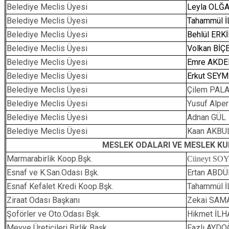
Belediye Meclis Üyesi
Leyla OLĞ
Belediye Meclis Üyesi
Tahammül 
Belediye Meclis Üyesi
Behlül ERK
Belediye Meclis Üyesi
Volkan BİÇ
Belediye Meclis Üyesi
Emre AKDE
Belediye Meclis Üyesi
Erkut SEY
Belediye Meclis Üyesi
Çilem PAL
Belediye Meclis Üyesi
Yusuf Alp
Belediye Meclis Üyesi
Adnan GÜL
Belediye Meclis Üyesi
Kaan AKBU
MESLEK ODALARI VE MESLEK KU
Marmarabirlik Koop.Bşk.
Cüneyt SO
Esnaf ve K.San.Odası Bşk.
Ertan ABD
Esnaf Kefalet Kredi Koop.Bşk.
Tahammül 
Ziraat Odası Başkanı
Zekai SAM
Şoförler ve Oto.Odası Bşk.
Hikmet İL
Meyve Üreticileri Birlik Başk.
Fazlı AYD