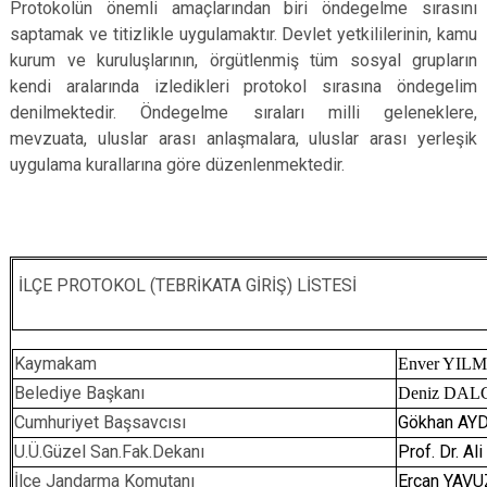
Protokolün önemli amaçlarından biri öndegelme sırasını
saptamak ve titizlikle uygulamaktır. Devlet yetkililerinin, kamu
kurum ve kuruluşlarının, örgütlenmiş tüm sosyal grupların
kendi aralarında izledikleri protokol sırasına öndegelim
denilmektedir. Öndegelme sıraları milli geleneklere,
mevzuata, uluslar arası anlaşmalara, uluslar arası yerleşik
uygulama kurallarına göre düzenlenmektedir.
İLÇE PROTOKOL (TEBRİKATA GİRİŞ) LİSTESİ
Kaymakam
Enver YIL
Belediye Başkanı
Deniz DAL
Cumhuriyet Başsavcısı
Gökhan AY
U.Ü.Güzel San.Fak.Dekanı
Prof. Dr. Al
İlçe Jandarma Komutanı
Ercan YAVU