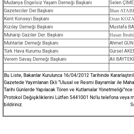
Mudanya Engelsiz Yaşam Derneği Başkanı
Selen ÇİM
Gazeteciler Der.Başkanı
İlhan ATA
Kent Konseyi Başkanı
Ozan KOZ
Kızılay Derneği Başkanı
Mustafa B
Muharip Gaziler Der. Başkanı
Hasan İbr
Muhtarlar Derneği Başkanı
Ahmet GÜN
Türk Hava Kurumu Başkanı
Gürsel AKE
Verem Savaş Derneği Başkanı
Ali BAYTEK
Bu Liste, Bakanlar Kurulunca 16/04/2012 Tarihinde Kararlaştır
Gazetede Yayımlanan Ekli “Ulusal ve Resmi Bayramlar ile Mahalli
Tarihi Günlerde Yapılacak Tören ve Kutlamalar Yönetmeliği”nce h
Protokol Değişikliklerini Lütfen 5441001 No’lu telefona veya 
bildiriniz. Son Güncelleme Tar