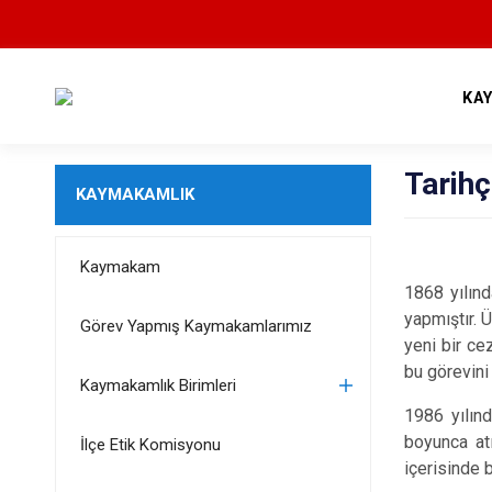
KA
Tarih
KAYMAKAMLIK
Kaymakam
1868 yılınd
yapmıştır. Ü
Görev Yapmış Kaymakamlarımız
yeni bir ce
bu görevini
Kaymakamlık Birimleri
1986 yılın
boyunca atı
İlçe Etik Komisyonu
içerisinde 