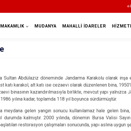
e-
YMAKAMLIK
MUDANYA
MAHALLİ İDARELER
HİZMET
Bursa
çe
a Sultan Abdülaziz döneminde Jandarma Karakolu olarak inşa edi
Büyükorhan
st katı karakol, alt katı ise cezaevi olarak düzenlenen bina, 1950’l
Gemlik
zaevi binasının kazandırılmasıyla birlikte, mevcut yapı yalnızc
 1986 yılına kadar, toplamda 118 yıl boyunca sürdürmüştür.
Gürsu
da meydana gelen yangın sonucu kullanılamaz hale gelen bina, 
Harmancık
l durumda kalmıştır. 2000 yılında, dönemin Bursa Valisi Sayın 
İnegöl
başlatılan restorasyon çalışmaları sonucunda, yapı aslına uygun ş