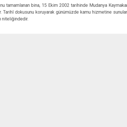
İznik
nu tamamlanan bina, 15 Ekim 2002 tarihinde Mudanya Kaymakamlı
Karacabey
r. Tarihî dokusunu koruyarak günümüzde kamu hizmetine sunulan y
 niteliğindedir.
Keles
Kestel