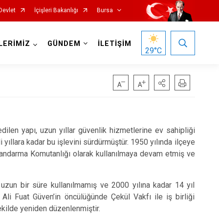
Devlet
İçişleri Bakanlığı
Bursa
LERİMİZ
GÜNDEM
İLETİŞİM
29
°C
len yapı, uzun yıllar güvenlik hizmetlerine ev sahipliği
Mustafakemalpaşa
i yıllara kadar bu işlevini sürdürmüştür. 1950 yılında ilçeye
Mudanya
a Jandarma Komutanlığı olarak kullanılmaya devam etmiş ve
Nilüfer
uzun bir süre kullanılmamış ve 2000 yılına kadar 14 yıl
Orhaneli
Ali Fuat Güven’in öncülüğünde Çekül Vakfı ile iş birliği
Orhangazi
ekilde yeniden düzenlenmiştir.