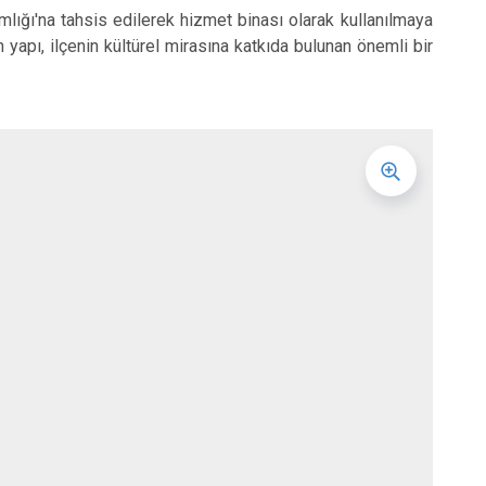
Osmangazi
ğı'na tahsis edilerek hizmet binası olarak kullanılmaya
Yenişehir
apı, ilçenin kültürel mirasına katkıda bulunan önemli bir
Yıldırım