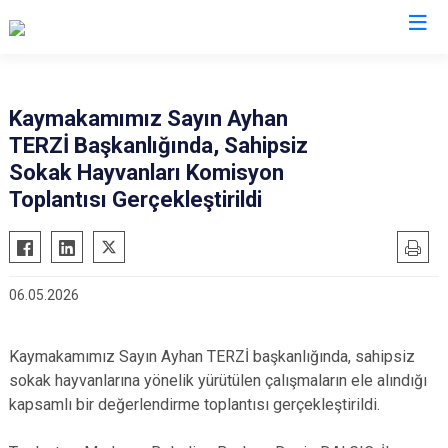
Bursa
Kaymakamımız Sayın Ayhan
TERZİ Başkanlığında, Sahipsiz
Büyükorhan
Mustafakemalpaşa
Sokak Hayvanları Komisyon
Gemlik
Mudanya
Toplantısı Gerçekleştirildi
Gürsu
Nilüfer
Harmancık
Orhaneli
İnegöl
Orhangazi
06.05.2026
İznik
Osmangazi
Karacabey
Yenişehir
Kaymakamımız Sayın Ayhan TERZİ başkanlığında, sahipsiz
Keles
Yıldırım
sokak hayvanlarına yönelik yürütülen çalışmaların ele alındığı
kapsamlı bir değerlendirme toplantısı gerçekleştirildi.
Kestel