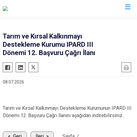
Bursa
Tarım ve Kırsal Kalkınmayı
Destekleme Kurumu IPARD III
Büyükorhan
Mustafakemalpaşa
Dönemi 12. Başvuru Çağrı İlanı
Gemlik
Mudanya
Gürsu
Nilüfer
Harmancık
Orhaneli
08.07.2026
İnegöl
Orhangazi
İznik
Osmangazi
Karacabey
Yenişehir
Tarım ve Kırsal Kalkınmayı Destekleme Kurumunun IPARD III
Keles
Yıldırım
Dönemi 12. Başvuru Çağrı İlanını aşağıdan indirebilirsiniz.
Kestel
Geri
İleri
Sayfa:
/