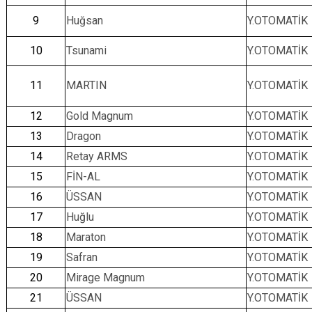
9
Huğsan
Y.OTOMATİK
10
Tsunami
Y.OTOMATİK
11
MARTIN
Y.OTOMATİK
12
Gold Magnum
Y.OTOMATİK
13
Dragon
Y.OTOMATİK
14
Retay ARMS
Y.OTOMATİK
15
FİN-AL
Y.OTOMATİK
16
ÜSSAN
Y.OTOMATİK
17
Huğlu
Y.OTOMATİK
18
Maraton
Y.OTOMATİK
19
Safran
Y.OTOMATİK
20
Mirage Magnum
Y.OTOMATİK
21
ÜSSAN
Y.OTOMATİK