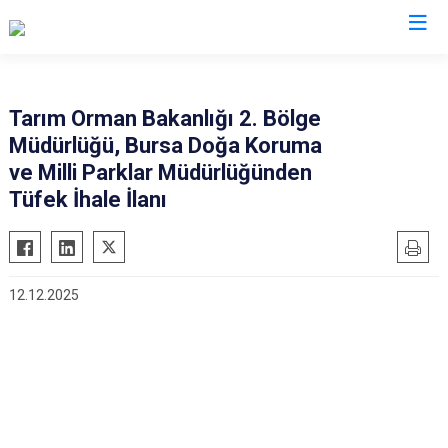
Bursa
Tarım Orman Bakanlığı 2. Bölge
Müdürlüğü, Bursa Doğa Koruma
Büyükorhan
Mustafakemalpaşa
ve Milli Parklar Müdürlüğünden
Gemlik
Mudanya
Tüfek İhale İlanı
Gürsu
Nilüfer
Harmancık
Orhaneli
İnegöl
Orhangazi
12.12.2025
İznik
Osmangazi
Karacabey
Yenişehir
Keles
Yıldırım
Kestel