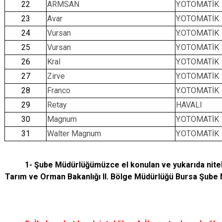
22
ARMSAN
Y.OTOMATİK
23
Avar
Y.OTOMATİK
24
Vursan
Y.OTOMATİK
25
Vursan
Y.OTOMATİK
26
Kral
Y.OTOMATİK
27
Zirve
Y.OTOMATİK
28
Franco
Y.OTOMATİK
29
Retay
HAVALI
30
Magnum
Y.OTOMATİK
31
Walter Magnum
Y.OTOMATİK
1- Şube Müdürlüğümüzce el konulan ve yukarıda nitelikle
Tarım ve Orman Bakanlığı II. Bölge Müdürlüğü Bursa Şube 