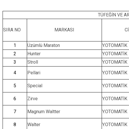
TÜFEĞİN VE A
SIRA NO
MARKASI
C
1
Üzümlü Maraton
Y.OTOMATİK
2
Hunter
Y.OTOMATİK
3
Stroll
Y.OTOMATİK
4
Pellari
Y.OTOMATİK
5
Special
Y.OTOMATİK
6
Zirve
Y.OTOMATİK
7
Magnum Waltter
Y.OTOMATİK
8
Walter
Y.OTOMATİK